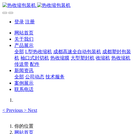
登录
注册
网站首页
关于我们
产品展示
全部
L型热收缩机
成都高速全自动包装机
成都塑封包装
机
袖口式封切机
热收缩膜
大型塑封机
收缩机
热收缩机
传送带
配件
新闻资讯
全部
公司动态
技术服务
案例展示
联系电话
<
Previous
>
Next
你的位置
网站首页