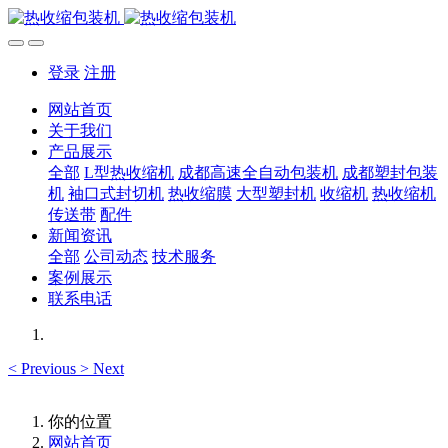
登录
注册
网站首页
关于我们
产品展示
全部
L型热收缩机
成都高速全自动包装机
成都塑封包装
机
袖口式封切机
热收缩膜
大型塑封机
收缩机
热收缩机
传送带
配件
新闻资讯
全部
公司动态
技术服务
案例展示
联系电话
<
Previous
>
Next
你的位置
网站首页