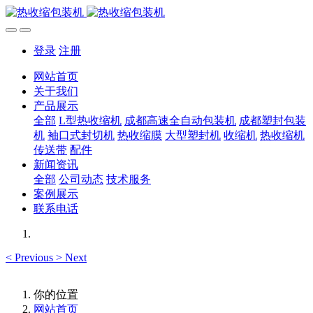
登录
注册
网站首页
关于我们
产品展示
全部
L型热收缩机
成都高速全自动包装机
成都塑封包装
机
袖口式封切机
热收缩膜
大型塑封机
收缩机
热收缩机
传送带
配件
新闻资讯
全部
公司动态
技术服务
案例展示
联系电话
<
Previous
>
Next
你的位置
网站首页