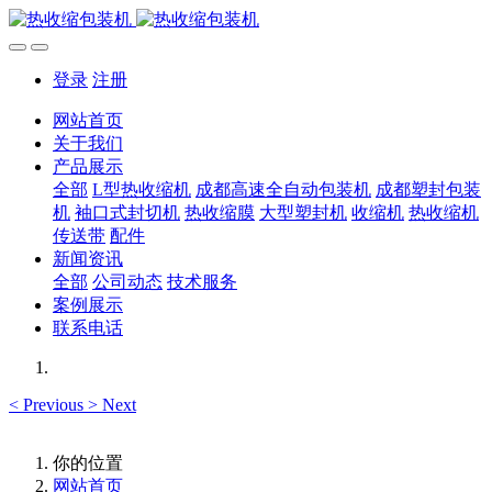
登录
注册
网站首页
关于我们
产品展示
全部
L型热收缩机
成都高速全自动包装机
成都塑封包装
机
袖口式封切机
热收缩膜
大型塑封机
收缩机
热收缩机
传送带
配件
新闻资讯
全部
公司动态
技术服务
案例展示
联系电话
<
Previous
>
Next
你的位置
网站首页