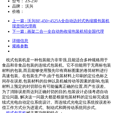
型号：
ZS-250
品牌：
沃兴
价格：
上一篇
: 沃兴BF-450+4525A全自动边封式热缩膜包装机
现货招代理商
下一篇
: 画架二合一全自动热收缩包装机招全国代理
详细信息
规格参数
枕式包装机是一种包装能力非常强,且能适合多种规格用于
食品和非食品包装的连续式包装机。它不但能用于无商标包装
材料的包装,而且能够使用预先印有商标图案的卷筒材料进行
高速包装。在包装生产中,由于包装材料上印刷的定位色标之
间存在误差,包装材料的拉伸以及机械传动等因素的影响,包装
材料上预定的封切部位有可能偏离正确的位置,而产生误差。
为了消除误差而达到正确封切的目的,包装设计必须考虑自动
定位问题, 解决这一问题大都是根据包装材料的定位标完成连
续式光电自动定位系统设计。而连续式光电定位系统按误差补
偿工作方式分为进退式、制动式和两传动系统同步式。
枕式包装机
械主要功能和特点 ：