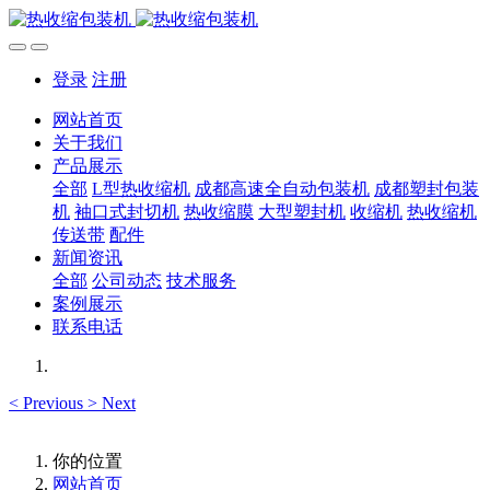
登录
注册
网站首页
关于我们
产品展示
全部
L型热收缩机
成都高速全自动包装机
成都塑封包装
机
袖口式封切机
热收缩膜
大型塑封机
收缩机
热收缩机
传送带
配件
新闻资讯
全部
公司动态
技术服务
案例展示
联系电话
<
Previous
>
Next
你的位置
网站首页