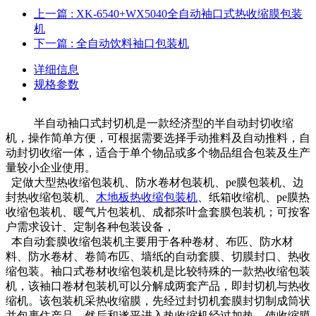
上一篇
: XK-6540+WX5040全自动袖口式热收缩膜包装
机
下一篇
: 全自动饮料袖口包装机
详细信息
规格参数
半自动袖口式封切机是一款经济型的半自动封切收缩
机，操作简单方便，可根据需要选择手动推料及自动推料，自
动封切收缩一体，适合于单个物品或多个物品组合包装及生产
量较小企业使用。
定做大型热收缩包装机、防水卷材包装机、pe膜包装机、边
封热收缩包装机、
木地板热收缩包装机
、纸箱收缩机、pe膜热
收缩包装机、暖气片包装机、成都茶叶盒套膜包装机；可按客
户需求设计、定制各种包装设备，
本自动套膜收缩包装机主要用于各种卷材、布匹、防水材
料、防水卷材、卷筒布匹、墙纸的自动套膜、切膜封口、热收
缩包装。袖口式卷材收缩包装机是比较特殊的一款热收缩包装
机，该袖口卷材包装机可以分解成两套产品，即封切机与热收
缩机。该包装机采热收缩膜，先经过封切机套膜封切制成筒状
并包裹住产品，然后和遂平进入热收缩机经过加热，使收缩膜