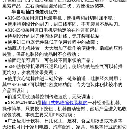
裹紧产品，左右两端呈圆形袖口状，方便搬运储存。
半自动袖口包装机
优势：
●XK-6540采用进口原装电机，使推料和封切时加平稳；
●使用特别设计的封刀，封口线牢固、不开裂且不易粘刀。
●XK-6540采用进口电机更稳定的在推进和密封；
●特别设计的封刀使固体密封线，无开裂和抗粘；
●使用进口电器元件降低了使用过程中的故障；
●隐藏式电机装置，大大增加了操作的便捷性。后端的压料
装置，保证包装轻的物品时不会移动；
●前固定架可调节，可包装不同形状的产品；
●6040热收缩机采用双运风电机，使炉内的热空气可以传播
更均匀，收缩后效果美观；
●使用实心钢棒由进口硅胶管、链条输送，硅胶经久耐用；
其中SF-6040E可以增加密度轴功能，专为包装体积比较小的
产品而设计；
●输送采用变频器控制传送速度，无级调速；
●XK-6540+6040是
袖口式热收缩包装机的
一种经济型机器。
操作简单。只要按下按钮，机器自动密封，然后产品进入热收
缩包装机。本机主要采用PE收缩膜；
●广泛应用于饮料、日用化工、建材、食品用纸盒或托盘等
无纸也可用于家用电器、汽车配件、家具、地板等行业的封切