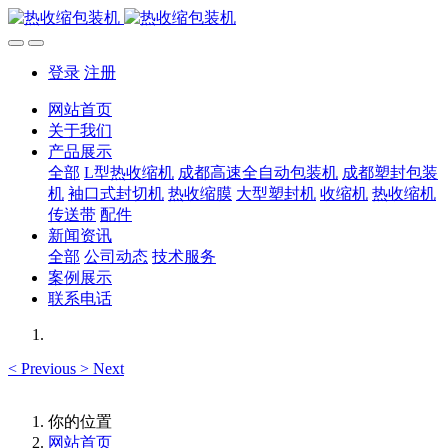
登录
注册
网站首页
关于我们
产品展示
全部
L型热收缩机
成都高速全自动包装机
成都塑封包装
机
袖口式封切机
热收缩膜
大型塑封机
收缩机
热收缩机
传送带
配件
新闻资讯
全部
公司动态
技术服务
案例展示
联系电话
<
Previous
>
Next
你的位置
网站首页