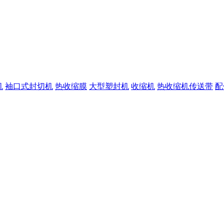
机
袖口式封切机
热收缩膜
大型塑封机
收缩机
热收缩机传送带
配