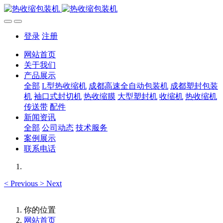
登录
注册
网站首页
关于我们
产品展示
全部
L型热收缩机
成都高速全自动包装机
成都塑封包装
机
袖口式封切机
热收缩膜
大型塑封机
收缩机
热收缩机
传送带
配件
新闻资讯
全部
公司动态
技术服务
案例展示
联系电话
<
Previous
>
Next
你的位置
网站首页