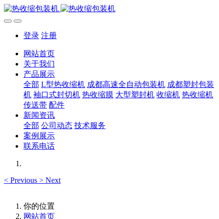
登录
注册
网站首页
关于我们
产品展示
全部
L型热收缩机
成都高速全自动包装机
成都塑封包装
机
袖口式封切机
热收缩膜
大型塑封机
收缩机
热收缩机
传送带
配件
新闻资讯
全部
公司动态
技术服务
案例展示
联系电话
<
Previous
>
Next
你的位置
网站首页