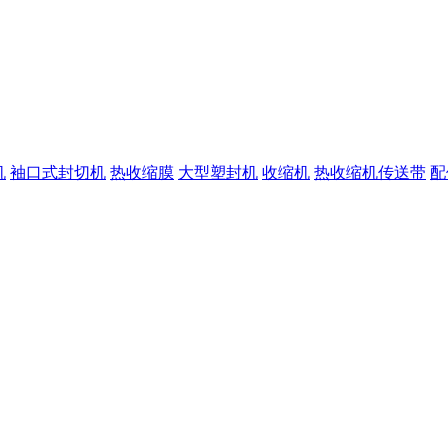
机
袖口式封切机
热收缩膜
大型塑封机
收缩机
热收缩机传送带
配