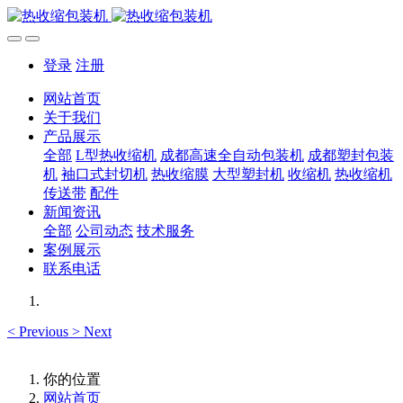
登录
注册
网站首页
关于我们
产品展示
全部
L型热收缩机
成都高速全自动包装机
成都塑封包装
机
袖口式封切机
热收缩膜
大型塑封机
收缩机
热收缩机
传送带
配件
新闻资讯
全部
公司动态
技术服务
案例展示
联系电话
<
Previous
>
Next
你的位置
网站首页