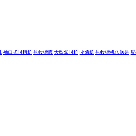
机
袖口式封切机
热收缩膜
大型塑封机
收缩机
热收缩机传送带
配