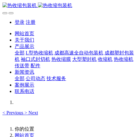
登录
注册
网站首页
关于我们
产品展示
全部
L型热收缩机
成都高速全自动包装机
成都塑封包装
机
袖口式封切机
热收缩膜
大型塑封机
收缩机
热收缩机
传送带
配件
新闻资讯
全部
公司动态
技术服务
案例展示
联系电话
<
Previous
>
Next
你的位置
网站首页