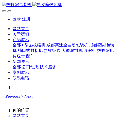
登录
注册
网站首页
关于我们
产品展示
全部
L型热收缩机
成都高速全自动包装机
成都塑封包装
机
袖口式封切机
热收缩膜
大型塑封机
收缩机
热收缩机
传送带
配件
新闻资讯
全部
公司动态
技术服务
案例展示
联系电话
<
Previous
>
Next
你的位置
网站首页