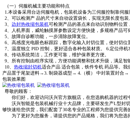
（一）伺服机械主要功能和特点
1.本设备采用台达伺服电机，包装机设备为三伺服控制靠伺服
2、可以检测产 品的尺寸来自动设置袋长，实现无限长度包装
3、
边封热收缩包装机
可检测产品的基点来自动识别物料位置
4、人机界面，威纶触摸屏参数设定方便快捷，多规格产品可
5、故障自诊断功能，一步清除故障复位。
6、高感度光电眼色标跟踪，数字化输入封切位置，使封切位
7、温度独立 PID 控制，更好适合各种包装材质。 6.定位
8、传动系统简洁，工作更可靠，维护保养更方便。
9、所有控制由程序实现，方便功能调整和技术升级，满足智
10、
热收缩封切机
适合产品 适合包装，铁件专机 药品等。我们
产品置于尾架进料→3. 制袋器成型→ 4.（横） 中封装置封合→ 
包装效果图
尊敬的顾客：
你们好，欢迎访问沃兴官方旗舰店，在您选购机器的过程中
沃兴智能是包装机械行业十大品牌，主要研发生产L型封切
够快速给您供货，我们配套了30名专业的工程师为您提供完
为了更好为您服务，请提供您的产品规格，我们将为您选择