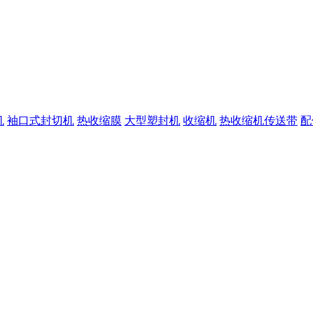
机
袖口式封切机
热收缩膜
大型塑封机
收缩机
热收缩机传送带
配