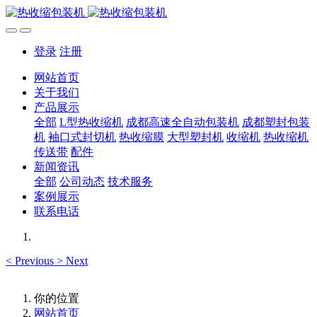
登录
注册
网站首页
关于我们
产品展示
全部
L型热收缩机
成都高速全自动包装机
成都塑封包装
机
袖口式封切机
热收缩膜
大型塑封机
收缩机
热收缩机
传送带
配件
新闻资讯
全部
公司动态
技术服务
案例展示
联系电话
<
Previous
>
Next
你的位置
网站首页