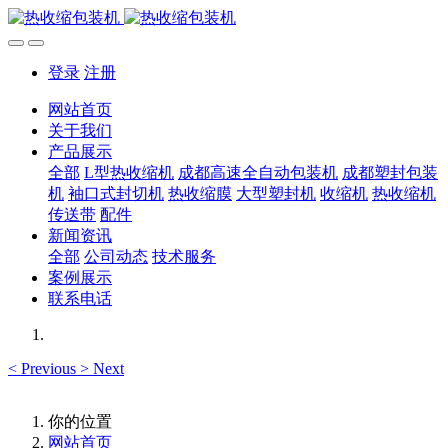
登录
注册
网站首页
关于我们
产品展示
全部
L型热收缩机
成都高速全自动包装机
成都塑封包装
机
袖口式封切机
热收缩膜
大型塑封机
收缩机
热收缩机
传送带
配件
新闻资讯
全部
公司动态
技术服务
案例展示
联系电话
<
Previous
>
Next
你的位置
网站首页