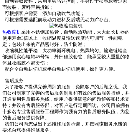
自动卷取废料，采用单独马达控制，不会过于松弛或者过紧
而拉裂，废料容易拆卸；
可根据客户需要，添加自动吹气功能；
可根据需要选配前段动力进料及后端无动力贮存台。
热收缩机
采用不锈钢加热管，自动散热功能，大大延长机器的
使用寿命3倍以上；收缩温度及输送速度均可调节，性能稳
定；包装出来的产品密封好，防尘防潮；
收缩机性能平稳，大功率循环机电，热风均匀。输送链辊全
部选用实心辊轴45号钢，外部硅胶套管，能承受较大重量的物
体且收缩膜不易烫伤；
配合全自动封切机或半自动封切机使用，操作更方便。
售后服务
为了给客户提供完善周到的服务，免除客户的后顾之忧。我
们公司制定了完善的售后服务制度和有效的售后服务措施，并
开通专用售后服务热线，给用户提供满意的问题解答和技术支
持；并设有售后服务部，对客户进行定期回访。公司目前拥有
十多名专业售后服务工程师作为强有力的售后服务队伍，为您
的售后服务提供保障。
我们公司向您做出下述维修服务承诺，并按照该服务承诺的
要求向您提供维修服务。