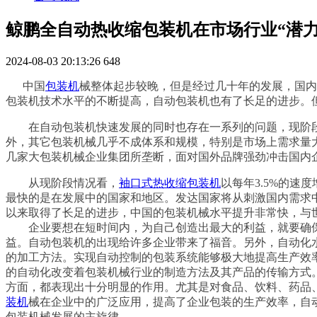
鲸鹏全自动热收缩包装机在市场行业“潜力
2024-08-03 20:13:26
648
中国
包装机
械整体起步较晚，但是经过几十年的发展，国内
包装机
技术水平的不断提高，自动包装机也有了长足的进步。
在自动包装机快速发展的同时也存在一系列的问题，现阶
外，其它包装机械几乎不成体系和规模，特别是市场上需求量
几家大包装机械企业集团所垄断，面对国外品牌强劲冲击国内
从现阶段情况看，
袖口式热收缩包装机
以每年3.5%的
最快的是在发展中的国家和地区。发达国家将从刺激国内需求
以来取得了长足的进步，中国的包装机械水平提升非常快，与
企业要想在短时间内，为自己创造出最大的利益，就要确保
益。自动包装机的出现给许多企业带来了福音。
另外，自动化
的加工方法。实现自动控制的包装系统能够极大地提高生产效
的自动化改变着包装机械行业的制造方法及其产品的传输方式
方面，都表现出十分明显的作用。尤其是对食品、饮料、药品
装机
械在企业中的广泛应用，提高了企业包装的生产效率，自
包装机械发展的主旋律。