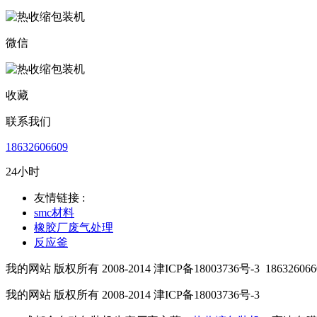
微信
收藏
联系我们
18632606609
24小时
友情链接 :
smc材料
橡胶厂废气处理
反应釜
我的网站 版权所有 2008-2014 津ICP备18003736号-3
186326066
我的网站 版权所有 2008-2014 津ICP备18003736号-3