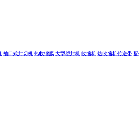
机
袖口式封切机
热收缩膜
大型塑封机
收缩机
热收缩机传送带
配