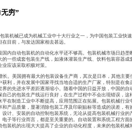
无穷”
包装机械已成为机
械工业中十大行业之一，为中国包装工业快速
但在目前，与发达国家相去甚远。
段国内自动包装机
的自动化水平还不够高。包装机械市场日趋垄
大的一些成套包装生产线，如液体灌装生产线、饮料包装容器成
企业应该采取积极对策。
速度增长。美国拥有最大的包装设备生产商，其次是日本，其他主
中获利，并在发展中国家寻找当地合适的生产厂家，特别是在食
世界的先进水平差距逐渐缩小。随着中国的日益开放，中国的自
自己的包装生产线运行良好，在生产过程中不会出现错误，这样
水平在制造工业中不断提高，应用范围正在拓展。包装机械行业
率和产品质量，显著消除包装工序及印刷贴标等造成的误差，有
。设计、安装的自动控制包装系统，无论从提高包装机械行业的
、电子等行业而言，都是至关重要的。自动装置和系统工程方面
动包装机的出现大大提高了企业的自动化程度，未来的包装机械