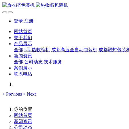
登录
注册
网站首页
关于我们
产品展示
全部
L型热收缩机
成都高速全自动包装机
成都塑封包装
新闻资讯
全部
公司动态
技术服务
案例展示
联系电话
<
Previous
>
Next
你的位置
网站首页
新闻资讯
公司动态