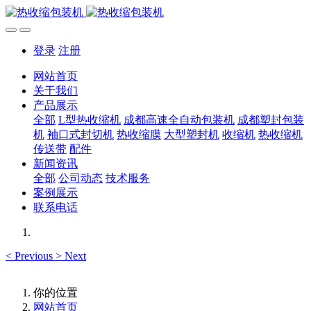
登录
注册
网站首页
关于我们
产品展示
全部
L型热收缩机
成都高速全自动包装机
成都塑封包装
机
袖口式封切机
热收缩膜
大型塑封机
收缩机
热收缩机
传送带
配件
新闻资讯
全部
公司动态
技术服务
案例展示
联系电话
<
Previous
>
Next
你的位置
网站首页