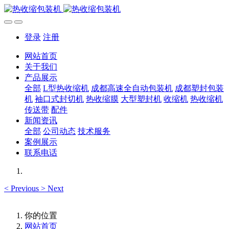
登录
注册
网站首页
关于我们
产品展示
全部
L型热收缩机
成都高速全自动包装机
成都塑封包装
机
袖口式封切机
热收缩膜
大型塑封机
收缩机
热收缩机
传送带
配件
新闻资讯
全部
公司动态
技术服务
案例展示
联系电话
<
Previous
>
Next
你的位置
网站首页