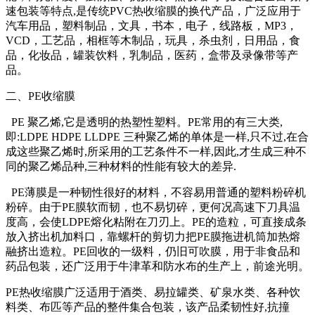
速包装等特点,是传统PVC热收缩膜的换代产品，广泛应用于
汽车用品，塑料制品，文具，书本，电子，线路板，MP3，
VCD，工艺品，相框等木制品，玩具，杀虫剂，日用品，食
品，化妆品，罐装饮料，乳制品，医药，盒带及录像带等产
品。
二、PE收缩膜
PE 聚乙烯,它是透明的热塑性塑料。PE常用的有三大类,
即:LDPE HDPE LLDPE 三种聚乙烯的单体是一样,只不过,在合
成这些聚乙烯时,所采用的工艺条件不一样,因此,才生成三种不
同的聚乙烯品种,三种材料的性能有较大的差异.
PE薄膜是一种韧性很好的材料，不容易用普通的塑料粉碎机
粉碎。由于PE膜软而韧，也不易切碎，更何况高速下刀具温
度高，会使LDPE熔化粘附在刀刃上。PE的造粒，可直接成条
放入挤出机加料口，靠螺杆的剪切力把PE膜拖进机筒加热熔
融挤出造粒。PE回收的一级料，仍旧可吹膜，用于非食品和
药品包装，还广泛用于牛津革和防水布的生产上，前途光明。
PE热收缩膜广泛适用于酒类、易拉罐类、矿泉水类、各种饮
料类、布匹等产品的整件集合包装，该产品柔韧性好,抗撞