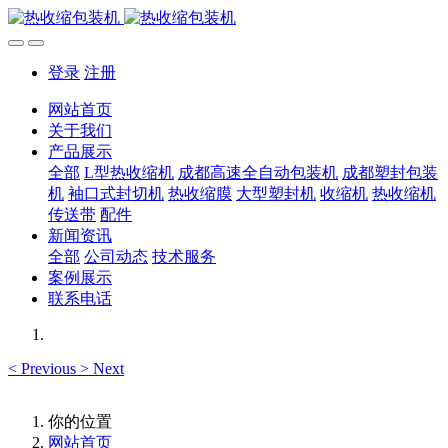
登录
注册
网站首页
关于我们
产品展示
全部
L型热收缩机
成都高速全自动包装机
成都塑封包装
机
袖口式封切机
热收缩膜
大型塑封机
收缩机
热收缩机
传送带
配件
新闻资讯
全部
公司动态
技术服务
案例展示
联系电话
<
Previous
>
Next
你的位置
网站首页