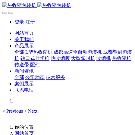
登录
注册
网站首页
关于我们
产品展示
全部
L型热收缩机
成都高速全自动包装机
成都塑封包装
机
袖口式封切机
热收缩膜
大型塑封机
收缩机
热收缩机
传送带
配件
新闻资讯
全部
公司动态
技术服务
案例展示
联系电话
<
Previous
>
Next
你的位置
网站首页