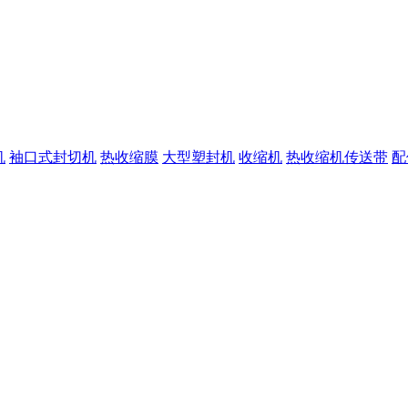
机
袖口式封切机
热收缩膜
大型塑封机
收缩机
热收缩机传送带
配