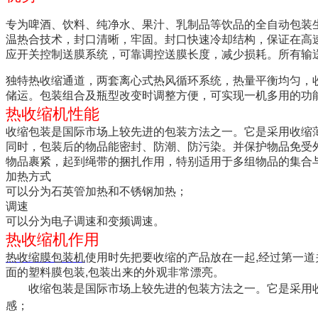
专为啤酒、饮料、纯净水
、果汁、乳制品等饮品的全自动包装
温热合技术，封口清晰，牢固。
封口快速冷却结构，保证在高
应开关控制送膜系统，可靠调控送膜长度，减少损耗。
所有输
独特热收缩通道，两套离心式热风循环系统，热量平衡均匀，
储运。
包装组合及瓶型改变时调整方便，可实现一机多用的功
热收缩机性能
收缩包装是国际市场上较先进的包装方法之一。它是采用收缩
同时，包装后的物品能密封、防潮、防污染。并保护物品免受
物品裹紧，起到绳带的捆扎作用，特别适用于多组物品的集合
加热方式
可以分为石英管
加热和不锈钢加热；
调速
可以分为电子调速和变频调速。
热收缩机作用
热收缩膜包装机
使用时先把要收缩的产品放在一起,经过第一道
面的塑料膜包装,包装出来的外观非常漂亮。
收缩包装是国际市场上较先进的包装方法之一。它是采用
感；