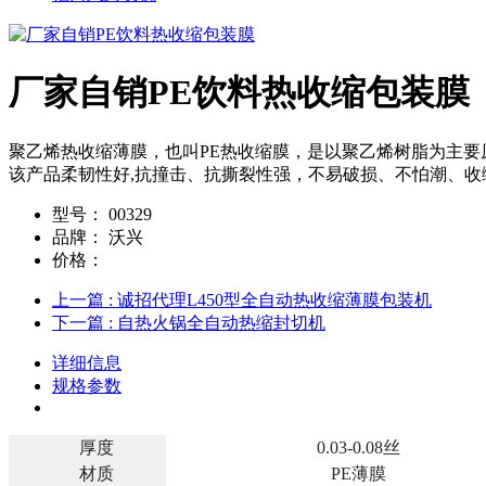
厂家自销PE饮料热收缩包装膜
聚乙烯热收缩薄膜，也叫PE热收缩膜，是以聚乙烯树脂为主
该产品柔韧性好,抗撞击、抗撕裂性强，不易破损、不怕潮、收
型号：
00329
品牌：
沃兴
价格：
上一篇
: 诚招代理L450型全自动热收缩薄膜包装机
下一篇
: 自热火锅全自动热缩封切机
详细信息
规格参数
厚度
0.03-0.08丝
材质
PE薄膜