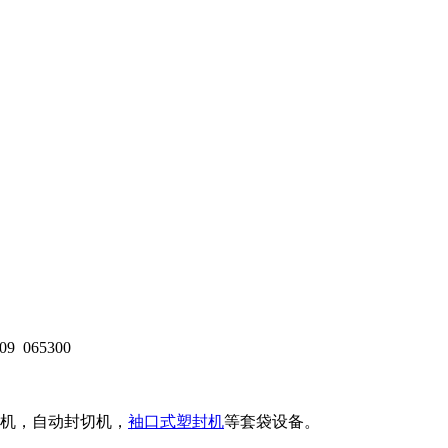
09
065300
机，自动封切机，
袖口式塑封机
等套袋设备。