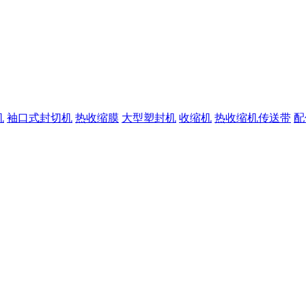
机
袖口式封切机
热收缩膜
大型塑封机
收缩机
热收缩机传送带
配