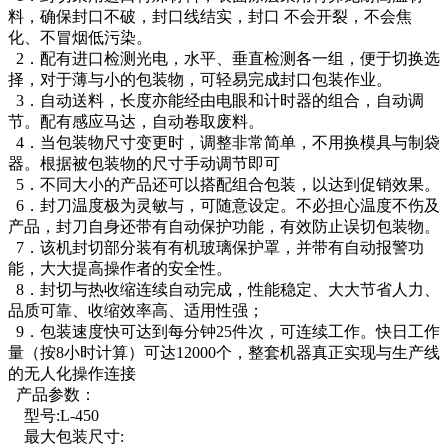
料，确保封口不破，封口线结实，封口 不会开裂，不会焦
化、不冒烟低污染。
2．配有进口检测光电，水平、垂直检测各一组，便于切换选
择，对于薄与小的包装物，可轻易完成封口包装作业。
3．自动送料，长度亦能经由电眼和计时器的组合，自动调
节。配有感应马达，自动卷取废料。
4．当包装物尺寸变更时，调整非常简单，不用换模具与制袋
器。根据被包装物的尺寸手动调节即可
5．不同大小的产品还可以搭配组合包装，以达到促销效果。
6．封刀温度极为灵敏与，可随意设定。不必担心温度不伤及
产品，封刀自身还带有自动保护功能，有效防止误切包装物。
7．该机封切部分装有有机玻璃保护罩，并带有自动报警功
能，大大提高操作者的安全性。
8．封切与热收缩连续自动完成，性能稳定、大大节省人力、
品质可靠、收缩效率高、适用性强；
9．包装速度快可达到每分钟25件次，可连续工作。快日工作
量（按8小时计算）可达12000个，整套机器真正实现与生产线
的无人化操作连接
产品参数：
型号:L-450
最大包装尺寸: