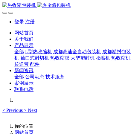
登录
注册
网站首页
关于我们
产品展示
全部
L型热收缩机
成都高速全自动包装机
成都塑封包装
机
袖口式封切机
热收缩膜
大型塑封机
收缩机
热收缩机
传送带
配件
新闻资讯
全部
公司动态
技术服务
案例展示
联系电话
<
Previous
>
Next
你的位置
网站首页