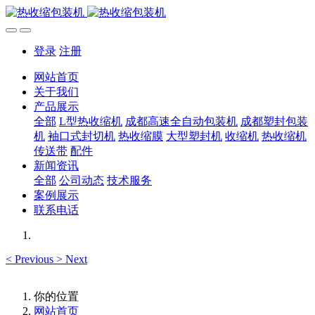
登录
注册
网站首页
关于我们
产品展示
全部
L型热收缩机
成都高速全自动包装机
成都塑封包装
机
袖口式封切机
热收缩膜
大型塑封机
收缩机
热收缩机
传送带
配件
新闻资讯
全部
公司动态
技术服务
案例展示
联系电话
<
Previous
>
Next
你的位置
网站首页