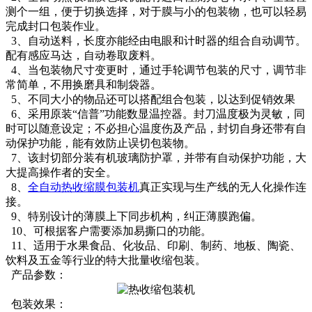
测个一组，便于切换选择，对于膜与小的包装物，也可以轻易
完成封口包装作业。
3、自动送料，长度亦能经由电眼和计时器的组合自动调节。
配有感应马达，自动卷取废料。
4、当包装物尺寸变更时，通过手轮调节包装的尺寸，调节非
常简单，不用换磨具和制袋器。
5、不同大小的物品还可以搭配组合包装，以达到促销效果
6、采用原装“信普”功能数显温控器。封刀温度极为灵敏，同
时可以随意设定；不必担心温度伤及产品，封切自身还带有自
动保护功能，能有效防止误切包装物。
7、该封切部分装有机玻璃防护罩，并带有自动保护功能，大
大提高操作者的安全。
8、
全自动热收缩膜包装机
真正实现与生产线的无人化操作连
接。
9、特别设计的薄膜上下同步机构，纠正薄膜跑偏。
10、可根据客户需要添加易撕口的功能。
11、适用于水果食品、化妆品、印刷、制药、地板、陶瓷、
饮料及五金等行业的特大批量收缩包装。
产品参数：
包装效果：