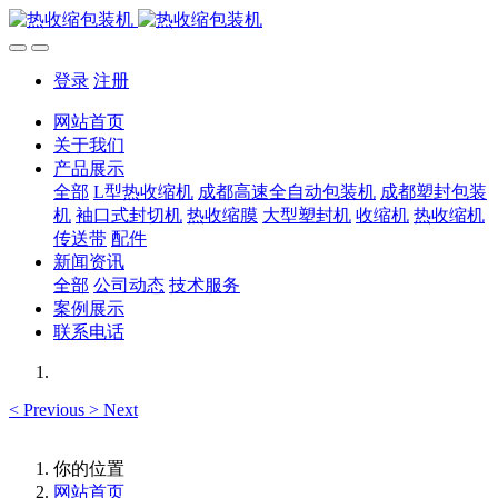
登录
注册
网站首页
关于我们
产品展示
全部
L型热收缩机
成都高速全自动包装机
成都塑封包装
机
袖口式封切机
热收缩膜
大型塑封机
收缩机
热收缩机
传送带
配件
新闻资讯
全部
公司动态
技术服务
案例展示
联系电话
<
Previous
>
Next
你的位置
网站首页