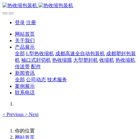
登录
注册
网站首页
关于我们
产品展示
全部
L型热收缩机
成都高速全自动包装机
成都塑封包装
机
袖口式封切机
热收缩膜
大型塑封机
收缩机
热收缩机
传送带
配件
新闻资讯
全部
公司动态
技术服务
案例展示
联系电话
<
Previous
>
Next
你的位置
网站首页