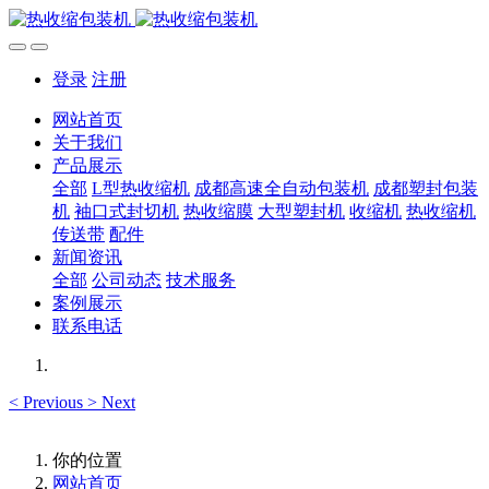
登录
注册
网站首页
关于我们
产品展示
全部
L型热收缩机
成都高速全自动包装机
成都塑封包装
机
袖口式封切机
热收缩膜
大型塑封机
收缩机
热收缩机
传送带
配件
新闻资讯
全部
公司动态
技术服务
案例展示
联系电话
<
Previous
>
Next
你的位置
网站首页