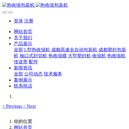
登录
注册
网站首页
关于我们
产品展示
全部
L型热收缩机
成都高速全自动包装机
成都塑封包装
机
袖口式封切机
热收缩膜
大型塑封机
收缩机
热收缩机
传送带
配件
新闻资讯
全部
公司动态
技术服务
案例展示
联系电话
<
Previous
>
Next
你的位置
网站首页