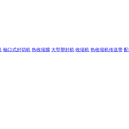
机
袖口式封切机
热收缩膜
大型塑封机
收缩机
热收缩机传送带
配