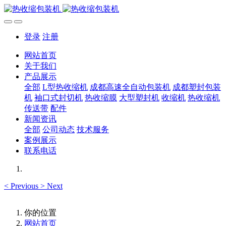
登录
注册
网站首页
关于我们
产品展示
全部
L型热收缩机
成都高速全自动包装机
成都塑封包装
机
袖口式封切机
热收缩膜
大型塑封机
收缩机
热收缩机
传送带
配件
新闻资讯
全部
公司动态
技术服务
案例展示
联系电话
<
Previous
>
Next
你的位置
网站首页