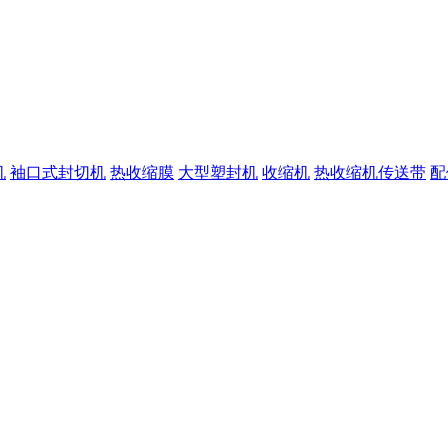
机
袖口式封切机
热收缩膜
大型塑封机
收缩机
热收缩机传送带
配