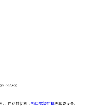
09
065300
机，自动封切机，
袖口式塑封机
等套袋设备。