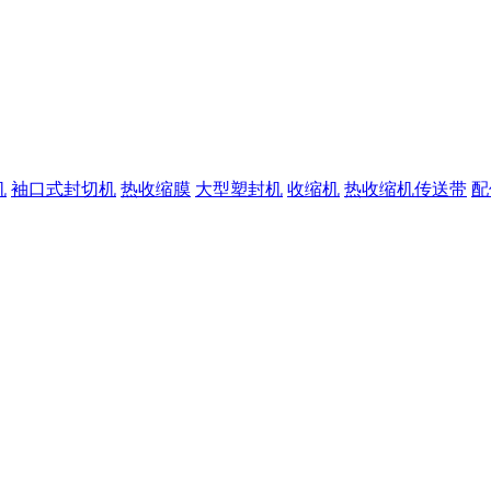
机
袖口式封切机
热收缩膜
大型塑封机
收缩机
热收缩机传送带
配