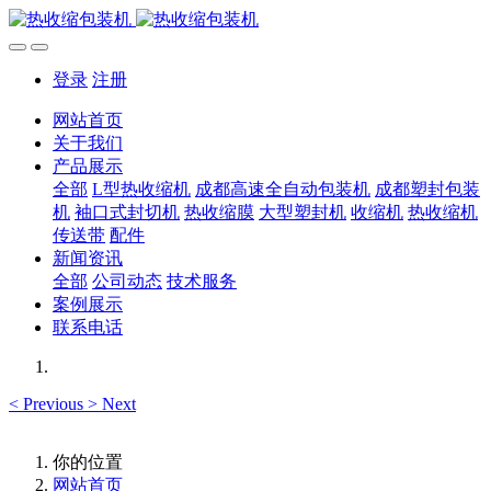
登录
注册
网站首页
关于我们
产品展示
全部
L型热收缩机
成都高速全自动包装机
成都塑封包装
机
袖口式封切机
热收缩膜
大型塑封机
收缩机
热收缩机
传送带
配件
新闻资讯
全部
公司动态
技术服务
案例展示
联系电话
<
Previous
>
Next
你的位置
网站首页