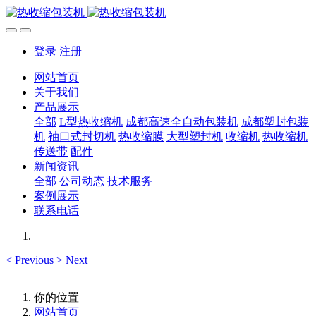
登录
注册
网站首页
关于我们
产品展示
全部
L型热收缩机
成都高速全自动包装机
成都塑封包装
机
袖口式封切机
热收缩膜
大型塑封机
收缩机
热收缩机
传送带
配件
新闻资讯
全部
公司动态
技术服务
案例展示
联系电话
<
Previous
>
Next
你的位置
网站首页