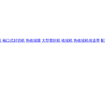
机
袖口式封切机
热收缩膜
大型塑封机
收缩机
热收缩机传送带
配