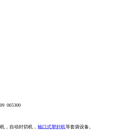
09
065300
机，自动封切机，
袖口式塑封机
等套袋设备。