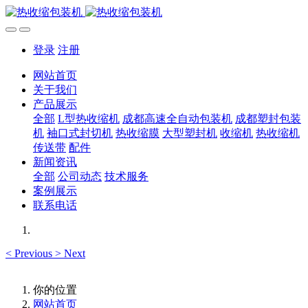
登录
注册
网站首页
关于我们
产品展示
全部
L型热收缩机
成都高速全自动包装机
成都塑封包装
机
袖口式封切机
热收缩膜
大型塑封机
收缩机
热收缩机
传送带
配件
新闻资讯
全部
公司动态
技术服务
案例展示
联系电话
<
Previous
>
Next
你的位置
网站首页