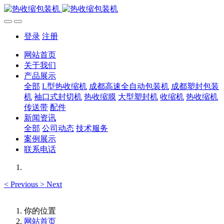
登录
注册
网站首页
关于我们
产品展示
全部
L型热收缩机
成都高速全自动包装机
成都塑封包装
机
袖口式封切机
热收缩膜
大型塑封机
收缩机
热收缩机
传送带
配件
新闻资讯
全部
公司动态
技术服务
案例展示
联系电话
<
Previous
>
Next
你的位置
网站首页