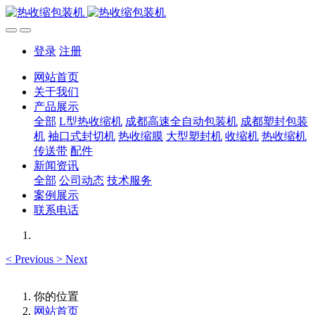
登录
注册
网站首页
关于我们
产品展示
全部
L型热收缩机
成都高速全自动包装机
成都塑封包装
机
袖口式封切机
热收缩膜
大型塑封机
收缩机
热收缩机
传送带
配件
新闻资讯
全部
公司动态
技术服务
案例展示
联系电话
<
Previous
>
Next
你的位置
网站首页