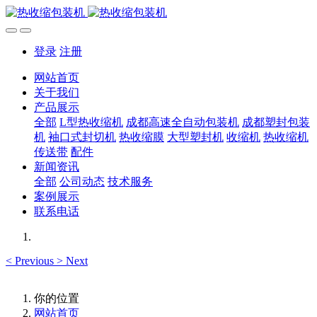
登录
注册
网站首页
关于我们
产品展示
全部
L型热收缩机
成都高速全自动包装机
成都塑封包装
机
袖口式封切机
热收缩膜
大型塑封机
收缩机
热收缩机
传送带
配件
新闻资讯
全部
公司动态
技术服务
案例展示
联系电话
<
Previous
>
Next
你的位置
网站首页