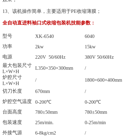
13、该机操作简单，主要适用于PE收缩薄膜；
全自动直进料袖口式收缩包装机技能参数：
型号
XK-6540
6040
功率
2kw
15kw
电源
220V 50/60Hz
380V 50/60Hz
最大包装尺寸
L350×350×300mm
/
L×W×H
炉腔尺寸
/
1800×600×400mm
L×W×H
切刀长度
670mm
/
炉腔空气温度
0-200℃
0-200℃
台面高度
780±50mm
780±50mm
包装速度
25m/min.
0-25m/min
外接气源
6-8kg/cm2
/