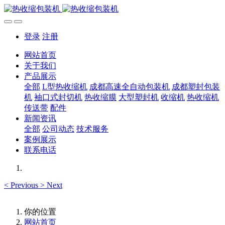
登录
注册
网站首页
关于我们
产品展示
全部
L型热收缩机
成都高速全自动包装机
成都塑封包装
机
袖口式封切机
热收缩膜
大型塑封机
收缩机
热收缩机
传送带
配件
新闻资讯
全部
公司动态
技术服务
案例展示
联系电话
<
Previous
>
Next
你的位置
网站首页