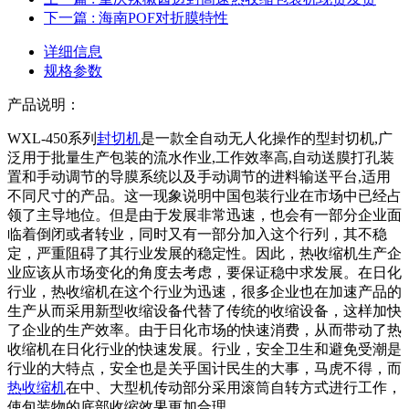
下一篇
: 海南POF对折膜特性
详细信息
规格参数
产品说明：
WXL-450系列
封切机
是一款全自动无人化操作的型封切机,广
泛用于批量生产包装的流水作业,工作效率高,自动送膜打孔装
置和手动调节的导膜系统以及手动调节的进料输送平台,适用
不同尺寸的产品。这一现象说明中国包装行业在市场中已经占
领了主导地位。但是由于发展非常迅速，也会有一部分企业面
临着倒闭或者转业，同时又有一部分加入这个行列，其不稳
定，严重阻碍了其行业发展的稳定性。因此，热收缩机生产企
业应该从市场变化的角度去考虑，要保证稳中求发展。在日化
行业，热收缩机在这个行业为迅速，很多企业也在加速产品的
生产从而采用新型收缩设备代替了传统的收缩设备，这样加快
了企业的生产效率。由于日化市场的快速消费，从而带动了热
收缩机在日化行业的快速发展。行业，安全卫生和避免受潮是
行业的大特点，安全也是关乎国计民生的大事，马虎不得，而
热收缩机
在中、大型机传动部分采用滚筒自转方式进行工作，
使包装物的底部收缩效果更加合理。