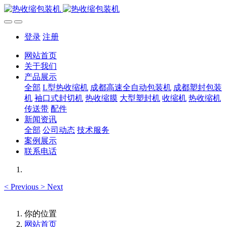
登录
注册
网站首页
关于我们
产品展示
全部
L型热收缩机
成都高速全自动包装机
成都塑封包装
机
袖口式封切机
热收缩膜
大型塑封机
收缩机
热收缩机
传送带
配件
新闻资讯
全部
公司动态
技术服务
案例展示
联系电话
<
Previous
>
Next
你的位置
网站首页