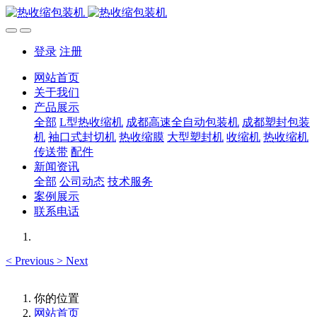
登录
注册
网站首页
关于我们
产品展示
全部
L型热收缩机
成都高速全自动包装机
成都塑封包装
机
袖口式封切机
热收缩膜
大型塑封机
收缩机
热收缩机
传送带
配件
新闻资讯
全部
公司动态
技术服务
案例展示
联系电话
<
Previous
>
Next
你的位置
网站首页