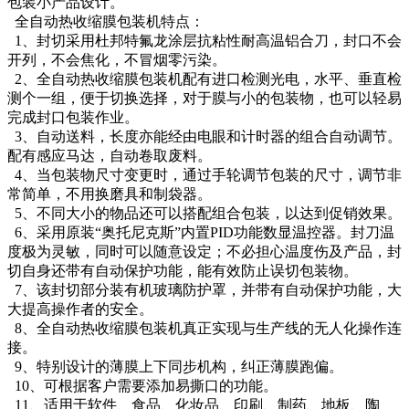
包装小产品设计。
全自动热收缩膜包装机特点：
1、封切采用杜邦特氟龙涂层抗粘性耐高温铝合刀，封口不会
开列，不会焦化，不冒烟零污染。
2、全自动热收缩膜包装机配有进口检测光电，水平、垂直检
测个一组，便于切换选择，对于膜与小的包装物，也可以轻易
完成封口包装作业。
3、自动送料，长度亦能经由电眼和计时器的组合自动调节。
配有感应马达，自动卷取废料。
4、当包装物尺寸变更时，通过手轮调节包装的尺寸，调节非
常简单，不用换磨具和制袋器。
5、不同大小的物品还可以搭配组合包装，以达到促销效果。
6、采用原装“奥托尼克斯”内置PID功能数显温控器。封刀温
度极为灵敏，同时可以随意设定；不必担心温度伤及产品，封
切自身还带有自动保护功能，能有效防止误切包装物。
7、该封切部分装有机玻璃防护罩，并带有自动保护功能，大
大提高操作者的安全。
8、全自动热收缩膜包装机真正实现与生产线的无人化操作连
接。
9、特别设计的薄膜上下同步机构，纠正薄膜跑偏。
10、可根据客户需要添加易撕口的功能。
11、适用于软件、食品、化妆品、印刷、制药、地板、陶