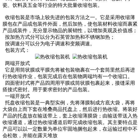
瓷、饮料及五金等行业的特大批量收缩包装。
收缩包装是市场上较先进的包装方法之一。它是采用收缩薄
膜包在产品或包装件外面，然后加热，使包装材料收缩而裹紧
产品或装件，充分显示物品的展销性，以增加美观及价值感；
按加热方式分可以分为石英管加热和不锈钢加热；
按调速分可以分为电子调速和变频调速。
包装方式：
两端开放式
它是用筒状膜或平膜先将被包装物裹在一个套筒里然后再进
行热收缩作业，包装完成后在包装物两端均有一个收缩口。
四面密封式将产品四周用平膜或筒状膜包裹起来，接缝采用
搭接式密封。用于要求密封的产品包装。
一端开放式
托盘收缩包装是一典型实例，先将薄膜制成方底大袋，再将
大袋自上而下套在堆叠商品托盘上，然后进行热收缩。将装好
产品的托盘放在输送带上，套上收缩薄膜袋；由输送带送入热
收缩通道，通过热收缩通道后即完成收缩包装。其主要特点是
产品可以以一定数量为单位牢固地捆包起来，在运输过程中不
会松散，并能在露天堆放