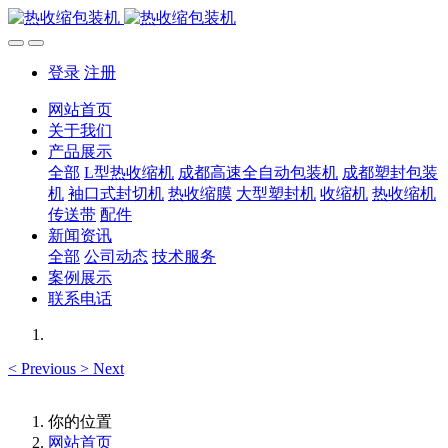
登录
注册
网站首页
关于我们
产品展示
全部
L型热收缩机
成都高速全自动包装机
成都塑封包装
机
袖口式封切机
热收缩膜
大型塑封机
收缩机
热收缩机
传送带
配件
新闻资讯
全部
公司动态
技术服务
案例展示
联系电话
<
Previous
>
Next
你的位置
网站首页