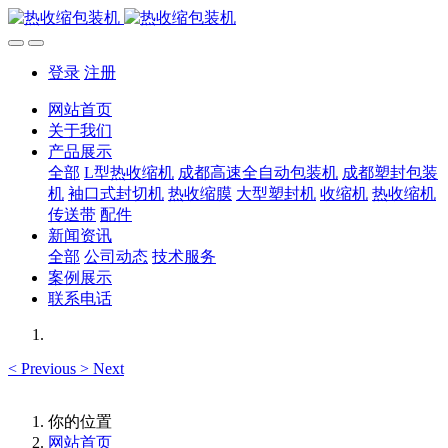
登录
注册
网站首页
关于我们
产品展示
全部
L型热收缩机
成都高速全自动包装机
成都塑封包装
机
袖口式封切机
热收缩膜
大型塑封机
收缩机
热收缩机
传送带
配件
新闻资讯
全部
公司动态
技术服务
案例展示
联系电话
<
Previous
>
Next
你的位置
网站首页