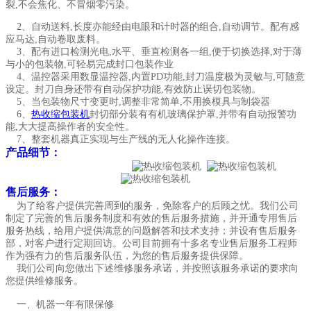
裂,不会焦化、不冒烟零污染。
2、自动送料,长度亦能经由电眼和计时器的组合,自动调节。配有感
应马达,自动卷取废料。
3、配有进口检测光电,水平、垂直检测各一组,便于切换选择,对于薄
与小的包装物,可轻易完成封口包装作业
4、温控器采用数显温控器,内置PD功能,封刀温度极为灵敏与,可随意
设定。封刀自身还带有自动保护功能,有效防止误切包装物。
5、当包装物尺寸变更时,调整非常简单,不用换模具与制袋器
6、
热收缩包装机
封切部分装有有机玻璃保护罩,并带有自动报警功
能,大大提高操作者的安全性。
7、整套机器真正实现与生产线的无人化操作连接。
产品细节：
售后服务：
为了给客户提供完善周到的服务，免除客户的后顾之忧。我们公司
制定了完善的售后服务制度和有效的售后服务措施，并开通专用售后
服务热线，给用户提供满意的问题解答和技术支持；并设有售后服务
部，对客户进行定期回访。公司目前拥有十多名专业售后服务工程师
作为强有力的售后服务队伍，为您的售后服务提供保障。
我们公司向您做出下述维修服务承诺，并按照该服务承诺的要求向
您提供维修服务。
一、机器一年有限保修