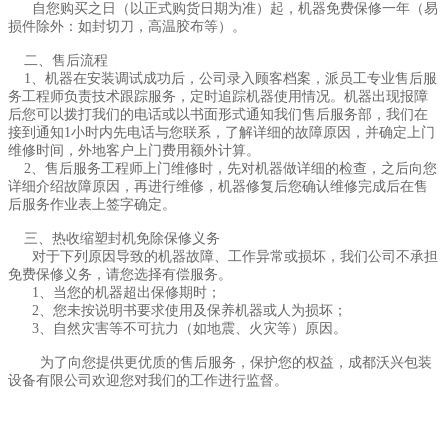
自您购买之日（以正式购货日期为准）起，机器免费保修一年（易
损件除外：如封切刀，高温胶布等）。
二、售后流程
1、机器在安装调试成功后，公司录入顾客档案，派员工专业售后服
务工程师负责技术跟踪服务，定时追踪机器使用情况。机器出现报障
后您可以拨打我们的电话或以书面形式通知我们售后服务部，我们在
接到通知1小时内先电话与您联系，了解详细的故障原因，并确定上门
维修时间，外地客户上门费用额外计算。
2、售后服务工程师上门维修时，先对机器做详细的检查，之后向您
详细介绍故障原因，再进行维修，机器修复后您确认维修完成后在售
后服务作业表上签字确定。
三、热收缩塑封机免除保修义务
对于下列原因导致的机器故障、工作异常或损坏，我们公司不承担
免费保修义务，请您选择有偿服务。
1、当您的机器超出保修期时；
2、您未按说明书要求使用及保养机器或人为损坏；
3、自然灾害等不可抗力（如地震、火灾等）原因。
为了向您提供更优质的售后服务，保护您的权益，成都沃兴包装
设备有限公司欢迎您对我们的工作进行监督。