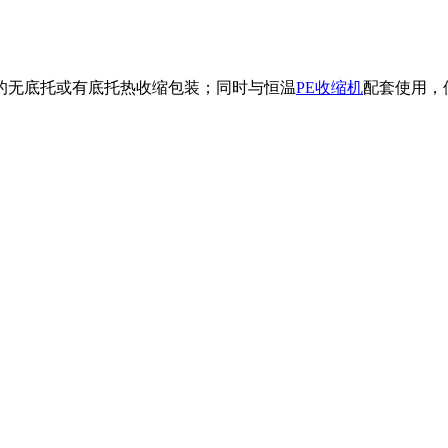
的无底托或有底托热收缩包装；同时与恒温
PE收缩机
配套使用，