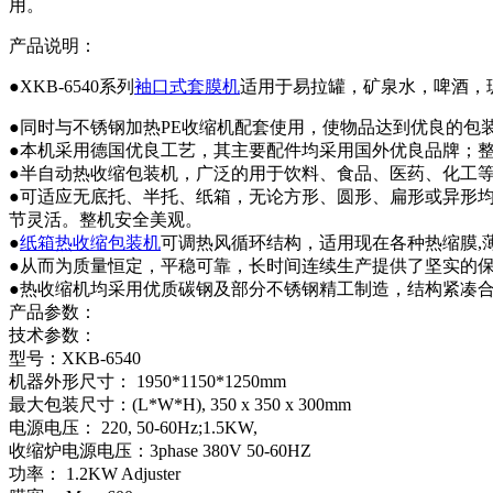
用。
产品说明：
●XKB-6540系列
袖口式套膜机
适用于易拉罐，矿泉水，啤酒，
●同时与不锈钢加热PE收缩机配套使用，使物品达到优良的包
●本机采用德国优良工艺，其主要配件均采用国外优良品牌；
●半自动热收缩包装机，广泛的用于饮料、食品、医药、化工
●可适应无底托、半托、纸箱，无论方形、圆形、扁形或异形
节灵活。整机安全美观。
●
纸箱热收缩包装机
可调热风循环结构，适用现在各种热缩膜,
●从而为质量恒定，平稳可靠，长时间连续生产提供了坚实的
●热收缩机均采用优质碳钢及部分不锈钢精工制造，结构紧凑
产品参数：
技术参数：
型号：XKB-6540
机器外形尺寸： 1950*1150*1250mm
最大包装尺寸：(L*W*H), 350 x 350 x 300mm
电源电压： 220, 50-60Hz;1.5KW,
收缩炉电源电压：3phase 380V 50-60HZ
功率： 1.2KW Adjuster