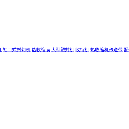
机
袖口式封切机
热收缩膜
大型塑封机
收缩机
热收缩机传送带
配