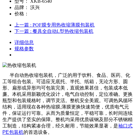
型号：
XKB-6540
品牌：
沃兴
价格：
上一篇
: POF膜专用热收缩薄膜包装机
下一篇
: 餐具全自动L型热收缩包装机
详细信息
规格参数
半自动热收缩包装机，广泛的用于饮料、食品、医药、化
工等组合包装。可适应无底托、半托、纸箱，无论方形、圆
形、扁形或异形均可包装完美，直观效果甚佳，包装成本低
廉。本机采用新颖优化设计，电气自动控制，定位准确。更换
瓶型和包装规格时，调节灵活。整机安全美观。可调热风循环
结构，适用现在各种热缩膜,薄膜更换快速简便，优质电气元
件，保证运行可靠。从而为质量恒定，平稳可靠，长时间连续
生产提供了坚实的保障。整机均采用优质碳钢及部分不锈钢精
工制造，结构紧凑合理，经久耐用，节能效果显著，是
袖口式
PE包装机
的首选设备。