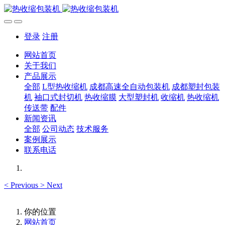
登录
注册
网站首页
关于我们
产品展示
全部
L型热收缩机
成都高速全自动包装机
成都塑封包装
机
袖口式封切机
热收缩膜
大型塑封机
收缩机
热收缩机
传送带
配件
新闻资讯
全部
公司动态
技术服务
案例展示
联系电话
<
Previous
>
Next
你的位置
网站首页