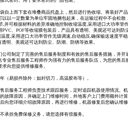
接式密封。用于要求密封的产品包装。
袋自上而下套在堆叠商品托盘上，然后进行热收缩。将装好产品
可以以一定数量为单位牢固地捆包起来，在运输过程中不会松散
节,并可根据材料的差异准确地控制收缩温度,采用进口大功率管作
PVC、POF等收缩膜包装后，产品具有透明、美观还可达到防
缩温度,采用进口大功率管作无级调速,自动稳压,确保输送速度平
具有透明、美观还可达到防尘、防潮、防锈等效果。
公司制定了完善的售后服务制度和有效的售后服务措施，并开
名专业售后服务工程师作为强有力的售后服务队伍，为您的售后
要求向您提供维修服务。
年（易损件除外：如封切刀，高温胶布等）。
售后服务工程师负责技术跟踪服务，定时追踪机器使用情况。机
细的故障原因，并确定上门维修时间，外地客户上门费用额外计
后向您详细介绍故障原因，再进行维修，机器修复后您确认维修
不承担免费保修义务，请您选择有偿服务。