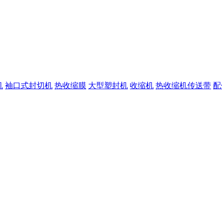
机
袖口式封切机
热收缩膜
大型塑封机
收缩机
热收缩机传送带
配