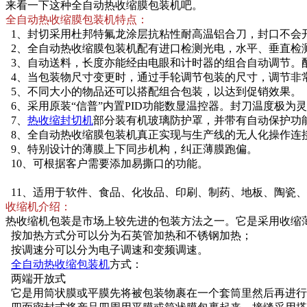
来看一下这种全自动热收缩膜包装机吧。
全自动热收缩膜包装机特点：
1、封切采用杜邦特氟龙涂层抗粘性耐高温铝合刀，封口不会
2、全自动热收缩膜包装机配有进口检测光电，水平、垂直检
3、自动送料，长度亦能经由电眼和计时器的组合自动调节。
4、当包装物尺寸变更时，通过手轮调节包装的尺寸，调节非
5、不同大小的物品还可以搭配组合包装，以达到促销效果。
6、采用原装“信普”内置PID功能数显温控器。封刀温度极
7、
热收缩封切机
部分装有机玻璃防护罩，并带有自动保护功
8、全自动热收缩膜包装机真正实现与生产线的无人化操作连
9、特别设计的薄膜上下同步机构，纠正薄膜跑偏。
10、可根据客户需要添加易撕口的功能。
11、适用于软件、食品、化妆品、印刷、制药、地板、陶瓷
收缩机介绍：
热收缩机包装是市场上较先进的包装方法之一。它是采用收缩
按加热方式分可以分为石英管加热和不锈钢加热；
按调速分可以分为电子调速和变频调速。
全自动热收缩包装机
方式：
两端开放式
它是用筒状膜或平膜先将被包装物裹在一个套筒里然后再进行