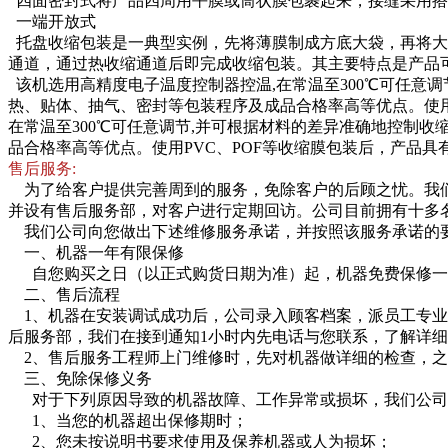
四面密封式将产品四周用平膜或筒状膜包裹起来，接缝采用搭
一端开放式
托盘收缩包装是一典型实例，先将薄膜制成方底大袋，再将大
通道，通过热收缩通道后即完成收缩包装。其主要特点是产品
该机选用高精度电子温度控制器控温,在常温至300℃可任意调
热、贴体、抽气、密封等包装程序及成品合格率高等优点。使用
在常温至300℃可任意调节,并可根据材料的差异准确地控制收
品合格率高等优点。使用PVC、POF等收缩膜包装后，产品
售后服务:
为了给客户提供完善周到的服务，免除客户的后顾之忧。我们
并设有售后服务部，对客户进行定期回访。公司目前拥有十多
我们公司向您做出下述维修服务承诺，并按照该服务承诺的
一、机器一年有限保修
自您购买之日（以正式购货日期为准）起，机器免费保修一
二、售后流程
1、机器在安装调试成功后，公司录入顾客档案，派员工专业
后服务部，我们在接到通知1小时内先电话与您联系，了解详
2、售后服务工程师上门维修时，先对机器做详细的检查，之
三、免除保修义务
对于下列原因导致的机器故障、工作异常或损坏，我们公司
1、当您的机器超出保修期时；
2、您未按说明书要求使用及保养机器或人为损坏；