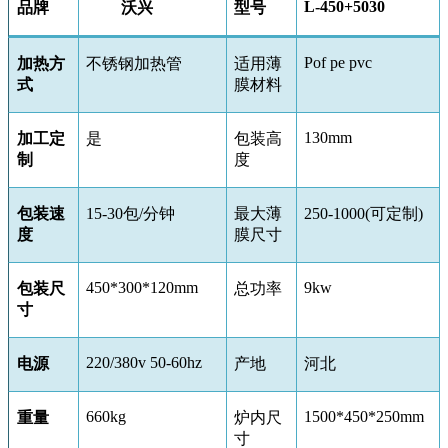
L-450+5030
品牌
沃兴
型号
Pof pe pvc
加热方
不锈钢加热管
适用薄
式
膜材料
130mm
加工定
是
包装高
制
度
包装速
15-30
包
/
分钟
最大薄
250-1000(
可定制
)
度
膜尺寸
450*300*120mm
9kw
包装尺
总功率
寸
220/380v 50-60hz
电源
产地
河北
660kg
1500*450*250mm
重量
炉内尺
寸