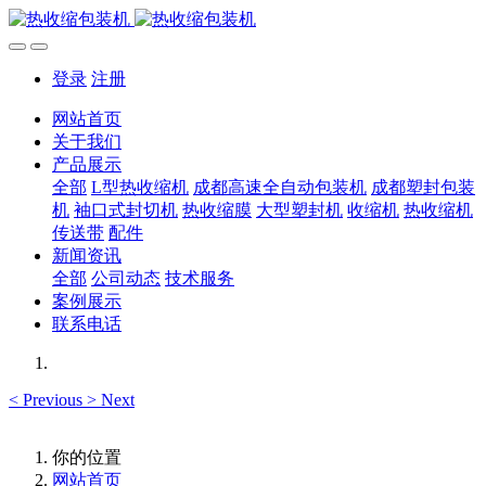
登录
注册
网站首页
关于我们
产品展示
全部
L型热收缩机
成都高速全自动包装机
成都塑封包装
机
袖口式封切机
热收缩膜
大型塑封机
收缩机
热收缩机
传送带
配件
新闻资讯
全部
公司动态
技术服务
案例展示
联系电话
<
Previous
>
Next
你的位置
网站首页